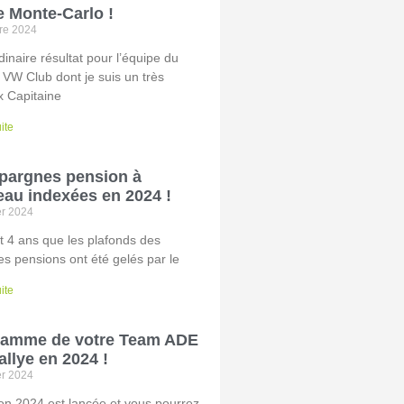
e Monte-Carlo !
re 2024
dinaire résultat pour l’équipe du
 VW Club dont je suis un très
 Capitaine
uite
pargnes pension à
au indexées en 2024 !
er 2024
it 4 ans que les plafonds des
s pensions ont été gelés par le
uite
ramme de votre Team ADE
llye en 2024 !
er 2024
on 2024 est lancée et vous pourrez