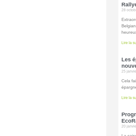
Rally
28 octob
Extraor
Belgian
heureux
Lire la s
Les é
nouve
25 janvi
Cela fa
épargne
Lire la s
Prog
EcoRa
20 janvi
La sais