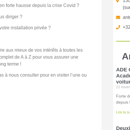
130
 en forte hausse depuis la crise Covid ?
(su
s diriger ?
ant
+32
otre installation privée ?
re aux mieux de vos intérêts à toutes les
A
 complet de A à Z pour vous assurer une
ong terme !
ADE C
as à nous consulter pour en visiter l’une ou
Acadé
voitu
22 nove
Forte d
depuis 
Lire la s
Deuxi