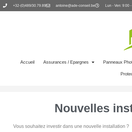
+32-(0)489/30.79.89
antoine@ade-conseil.be
Lun - Ven: 9:00 -
Accueil
Assurances / Epargnes
Panneaux Phot
Prote
Nouvelles inst
Vous souhaitez investir dans une nouvelle installation ?