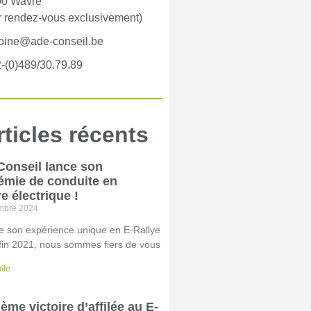
0 Wavre
r rendez-vous exclusivement)
oine@ade-conseil.be
-(0)489/30.79.89
rticles récents
onseil lance son
mie de conduite en
re électrique !
mbre 2024
e son expérience unique en E-Rallye
fin 2021, nous sommes fiers de vous
uite
ème victoire d’affilée au E-